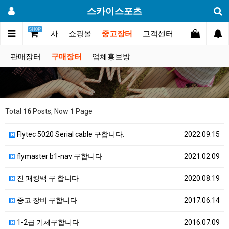
스카이스포츠
SHOP
갤러리
대회.행사
쇼핑몰
중고장터
고객센터
판매장터
구매장터
업체홍보방
Total
16
Posts, Now
1
Page
Flytec 5020 Serial cable 구합니다.
2022.09.15
flymaster b1-nav 구합니다
2021.02.09
진 패킹백 구 합니다
2020.08.19
중고 장비 구합니다
2017.06.14
1-2급 기체구합니다
2016.07.09