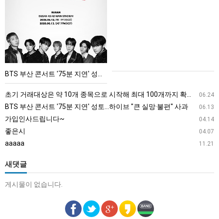
부
산
콘
서
트
'75
BTS 부산 콘서트 '75분 지연' 성토…하이브 "큰 실망·불편" 사과
분
지
초기 거래대상은 약 10개 종목으로 시작해 최대 100개까지 확대할 방침이다. 구체적인 거래 대상 ETF는 아직 확정되지 않았지만, 시장 대표성이나 거래량을 고려해 선정할 계획이다.
06.24
연'
BTS 부산 콘서트 '75분 지연' 성토…하이브 "큰 실망·불편" 사과
06.13
성
가입인사드립니다~
04.14
토…
좋은시
04.07
하
aaaaa
11.21
이
브
새댓글
"큰
게시물이 없습니다.
실
망
·