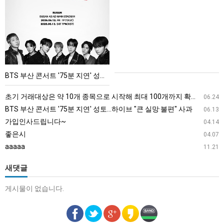
부
산
콘
서
트
'75
BTS 부산 콘서트 '75분 지연' 성토…하이브 "큰 실망·불편" 사과
분
지
초기 거래대상은 약 10개 종목으로 시작해 최대 100개까지 확대할 방침이다. 구체적인 거래 대상 ETF는 아직 확정되지 않았지만, 시장 대표성이나 거래량을 고려해 선정할 계획이다.
06.24
연'
BTS 부산 콘서트 '75분 지연' 성토…하이브 "큰 실망·불편" 사과
06.13
성
가입인사드립니다~
04.14
토…
좋은시
04.07
하
aaaaa
11.21
이
브
새댓글
"큰
게시물이 없습니다.
실
망
·