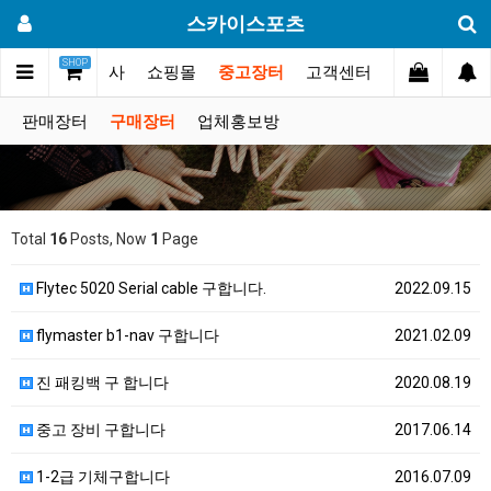
스카이스포츠
SHOP
갤러리
대회.행사
쇼핑몰
중고장터
고객센터
판매장터
구매장터
업체홍보방
Total
16
Posts, Now
1
Page
Flytec 5020 Serial cable 구합니다.
2022.09.15
flymaster b1-nav 구합니다
2021.02.09
진 패킹백 구 합니다
2020.08.19
중고 장비 구합니다
2017.06.14
1-2급 기체구합니다
2016.07.09