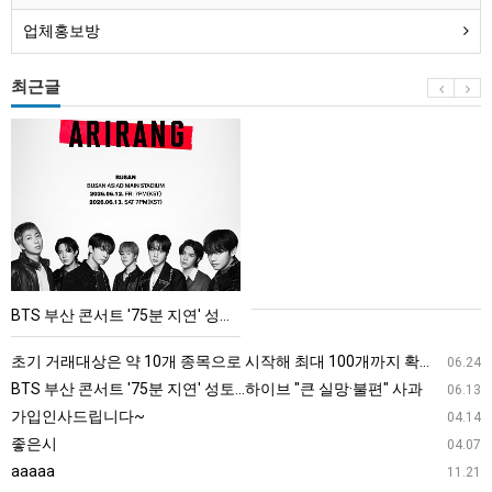
업체홍보방
최근글
BTS
부
산
콘
서
트
'75
BTS 부산 콘서트 '75분 지연' 성토…하이브 "큰 실망·불편" 사과
분
지
초기 거래대상은 약 10개 종목으로 시작해 최대 100개까지 확대할 방침이다. 구체적인 거래 대상 ETF는 아직 확정되지 않았지만, 시장 대표성이나 거래량을 고려해 선정할 계획이다.
06.24
연'
BTS 부산 콘서트 '75분 지연' 성토…하이브 "큰 실망·불편" 사과
06.13
성
가입인사드립니다~
04.14
토…
좋은시
04.07
하
aaaaa
11.21
이