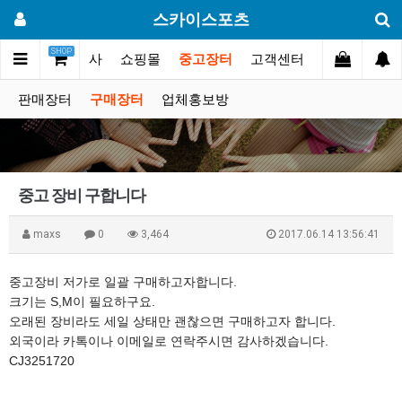
스카이스포츠
SHOP
갤러리
대회.행사
쇼핑몰
중고장터
고객센터
판매장터
구매장터
업체홍보방
중고 장비 구합니다
maxs
0
3,464
2017.06.14 13:56:41
중고장비 저가로 일괄 구매하고자합니다.
크기는 S,M이 필요하구요.
오래된 장비라도 세일 상태만 괜찮으면 구매하고자 합니다.
외국이라 카톡이나 이메일로 연락주시면 감사하겠습니다.
CJ3251720