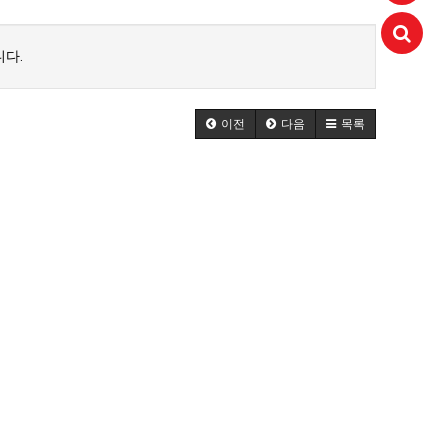
다.
aaaa
11.21
 고려해 선정할 계획이다.
aaaaa
06.24
11.21
불편" 사과
aaaaa
06.13
이전
11.21
다음
목록
혹시 오프라인 모임이 있나요?
04.14
09.17
회원가입 인사드립니다.
04.07
08.20
11.21