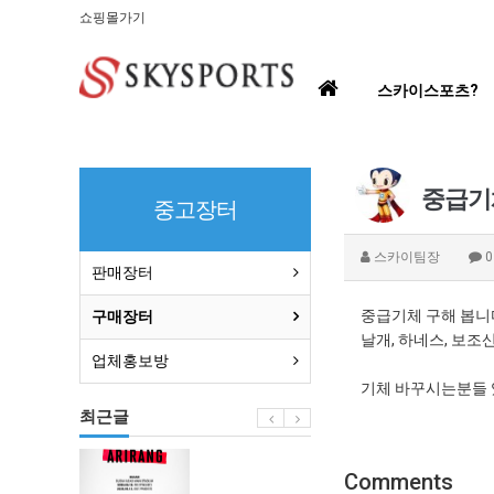
쇼핑몰가기
홈
스카이스포츠?
으
로
중급기
중고장터
스카이팀장
판매장터
중급기체 구해 봅니
구매장터
날개, 하네스, 보조
업체홍보방
기체 바꾸시는분들 
최근글
BTS
Comments
부