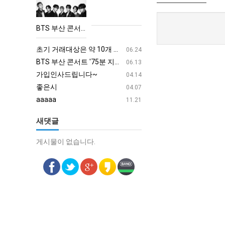
산
콘
BTS 부산 콘서트 '75분 지연' 성토…하이브 "큰 실망·불편" 사과
서
aaaa
08.19
트
초기 거래대상은 약 10개 종목으로 시작해 최대 100개까지 확대할 방침이다. 구체적인 거래 대상 ETF는 아직 확정되지 않았지만, 시장 대표성이나 거래량을 고려해 선정할 계획이다.
aaaaa
06.24
'75
BTS 부산 콘서트 '75분 지연' 성토…하이브 "큰 실망·불편" 사과
aaaaa
06.13
분
가입인사드립니다~
혹시 오프라인 모임이 있나
04.14
지
좋은시
회원가입 인사드립니다.
04.07
연'
aaaaa
11.21
성
새댓글
토…
하
게시물이 없습니다.
게시물이 없습니다.
이
브
"큰
실
망
·
불