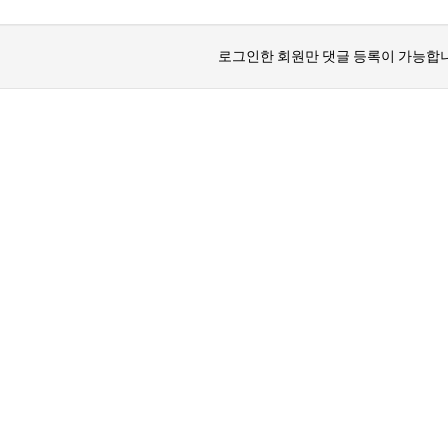
산
콘
로그인한 회원만 댓글 등록이 가능합니
BTS 부산 콘서트 '75분 지연' 성토…하이브 "큰 실망·불편" 사과
서
ddddd
11.21
08.19
트
초기 거래대상은 약 10개 종목으로 시작해 최대 100개까지 확대할 방침이다. 구체적인 거래 대상 ETF는 아직 확정되지 않았지만, 시장 대표성이나 거래량을
11.21
'75
BTS 부산 콘서트 '75분 지연' 성토…하이브 "큰 실망·
11.21
분
요?
가입인사드립니다~
09.17
지
좋은시
08.20
연'
aaaaa
성
토…
하
게시물이 없습니다.
이
브
"큰
실
망
·
불