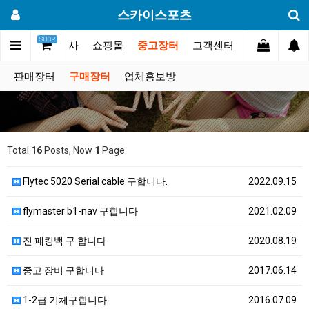
스카이스포츠
SHOP
갤러리
대회.행사
쇼핑몰
중고장터
고객센터
판매장터
구매장터
업체홍보방
Total
16
Posts, Now
1
Page
Flytec 5020 Serial cable 구합니다.
2022.09.15
flymaster b1-nav 구합니다
2021.02.09
진 패킹백 구 합니다
2020.08.19
중고 장비 구합니다
2017.06.14
1-2급 기체구합니다
2016.07.09