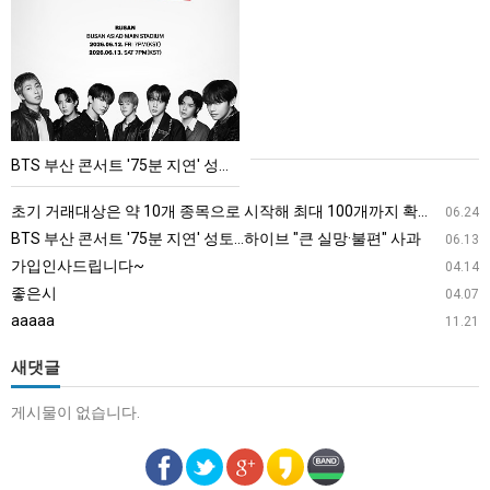
부
산
콘
서
트
'75
BTS 부산 콘서트 '75분 지연' 성토…하이브 "큰 실망·불편" 사과
분
지
초기 거래대상은 약 10개 종목으로 시작해 최대 100개까지 확대할 방침이다. 구체적인 거래 대상 ETF는 아직 확정되지 않았지만, 시장 대표성이나 거래량을 고려해 선정할 계획이다.
06.24
연'
BTS 부산 콘서트 '75분 지연' 성토…하이브 "큰 실망·불편" 사과
06.13
성
가입인사드립니다~
04.14
토…
좋은시
04.07
하
aaaaa
11.21
이
브
새댓글
"큰
게시물이 없습니다.
실
망
·