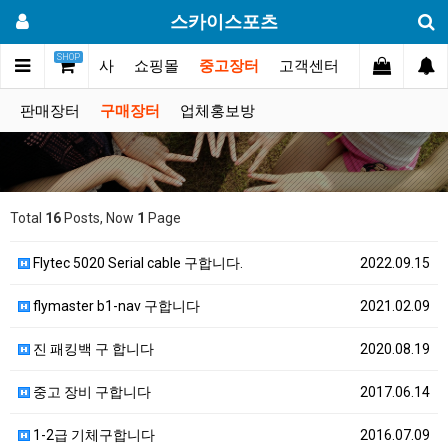
스카이스포츠
SHOP
갤러리
대회.행사
쇼핑몰
중고장터
고객센터
판매장터
구매장터
업체홍보방
Total
16
Posts, Now
1
Page
Flytec 5020 Serial cable 구합니다.
2022.09.15
flymaster b1-nav 구합니다
2021.02.09
진 패킹백 구 합니다
2020.08.19
중고 장비 구합니다
2017.06.14
1-2급 기체구합니다
2016.07.09