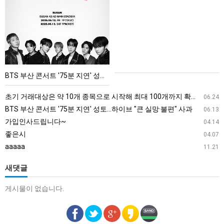
부
산
콘
서
트
'75
BTS 부산 콘서트 '75분 지연' 성토…하이브 "큰 실망·불편" 사과
분
지
초기 거래대상은 약 10개 종목으로 시작해 최대 100개까지 확대할 방침이다. 구체적인 거래 대상 ETF는 아직 확정되지 않았지만, 시장 대표성이나 거래량을 고려해 선정할 계획이다.
06.24
연'
BTS 부산 콘서트 '75분 지연' 성토…하이브 "큰 실망·불편" 사과
06.13
성
가입인사드립니다~
04.14
토…
좋은시
04.07
하
aaaaa
11.21
이
브
새댓글
"큰
게시물이 없습니다.
실
망
·