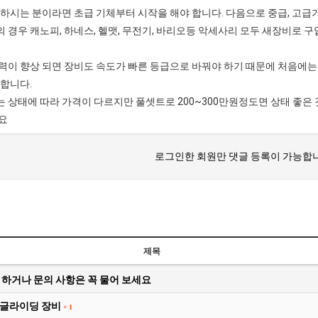
 하시는 분이라면 초급 기체부터 시작을 해야 합니다. 다음으로 중급, 고급
 경우 캐노피, 하네스, 헬맷, 무전기, 바리오등 악세사리 모두 새장비로 구입
BTS
부
력이 향상 되면 장비도 속도가 빠른 등급으로 바꿔야 하기 때문에 처음에는 
산
 합니다.
콘
BTS 부산 콘서트 '75분 지연' 성토…하이브 "큰 실망·불편" 사과
 상태에 따라 가격이 다르지만 풀셋트로 200~300만원정도면 상태 좋은 
서
ddddd
11.21
08.19
요
트
초기 거래대상은 약 10개 종목으로 시작해 최대 100개까지 확대할 방침이다. 구체적인 거래 대상 ETF는 아직 확정되지 않았지만, 시장 대표성이나 거래량을
11.21
'75
BTS 부산 콘서트 '75분 지연' 성토…하이브 "큰 실망·
11.21
로그인한 회원만 댓글 등록이 가능합니
분
요?
가입인사드립니다~
09.17
지
좋은시
08.20
연'
aaaaa
성
토…
하
제목
게시물이 없습니다.
이
 하거나 문의 사항은 꼭 물어 보세요
브
"큰
글라이딩 장비
+
1