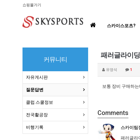
쇼핑몰가기
홈
스카이스포츠?
으
로
패러글라이딩
커뮤니티
유영석
1
자유게시판
보통 장비 구매하는
질문답변
클럽.스쿨정보
Comments
전국활공장
비행기록
스카이팀
패러글라이