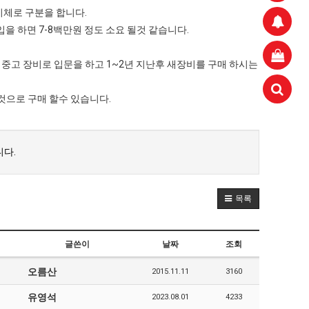
기체로 구분을 합니다.
을 하면 7-8백만원 정도 소요 될것 같습니다.
중고 장비로 입문을 하고 1~2년 지난후 새장비를 구매 하시는
것으로 구매 할수 있습니다.
aaaa
11.21
 고려해 선정할 계획이다.
aaaaa
06.24
11.21
불편" 사과
aaaaa
06.13
11.21
다.
혹시 오프라인 모임이 있나요?
04.14
09.17
회원가입 인사드립니다.
04.07
08.20
11.21
목록
글쓴이
날짜
조회
오름산
2015.11.11
3160
유영석
2023.08.01
4233