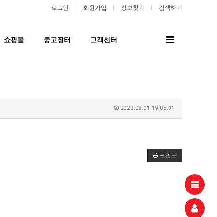
로그인
회원가입
정보찾기
검색하기
전
쇼핑몰
중고장터
고객센터
체
메
뉴
2023.08.01 19:05:01
프린트