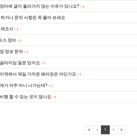
실
장터에 글이 올라가지 않는 이유가 있나요?
+
1
망
·
 하거나 문의 사항은 꼭 물어 보세요
불
 제조사
+
1
편"
사
프스 장비
+
2
과
장 정보 문의
+
2
글라이딩 질문 있어요
+
1
지역에서 제일 가까운 패러장은 어딘가요
+
1
게가 아주 마니 나가는데?
+
1
비행 할 수 있는 곳이 많나요
+
1
1