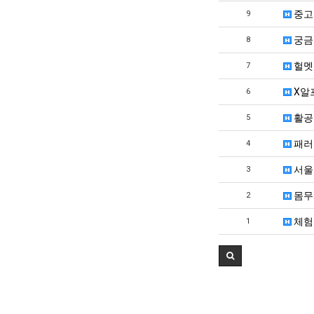
실
중고
9
망
·
궁금
8
불
헐멧
7
편"
사
X알
6
과
활공
5
패러
4
서울
3
몸무
2
체험
1