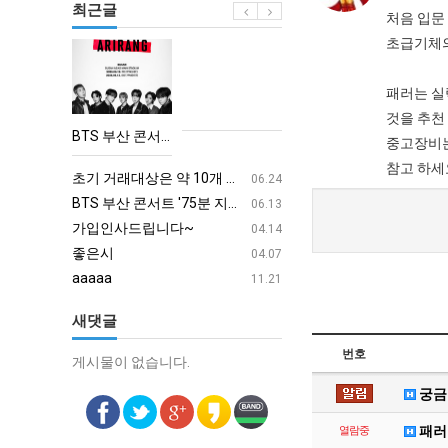
최근글
처음 입문
초급기체의
BTS
부
패러는 실
산
것을 추천
콘
BTS 부산 콘서트 '75분 지연' 성토…하이브 "큰 실망·불편" 사과
중고장비는
서
aaaa
08.19
참고 하세
트
초기 거래대상은 약 10개 종목으로 시작해 최대 100개까지 확대할 방침이다. 구체적인 거래 대상 ETF는 아직 확정되지 않았지만, 시장 대표성이나 거래량을 고려해 선정할 계획이다.
aaaaa
06.24
'75
BTS 부산 콘서트 '75분 지연' 성토…하이브 "큰 실망·불편" 사과
aaaaa
06.13
분
가입인사드립니다~
혹시 오프라인 모임이 있나
04.14
지
좋은시
회원가입 인사드립니다.
04.07
연'
aaaaa
11.21
성
새댓글
토…
하
번호
게시물이 없습니다.
게시물이 없습니다.
이
궁금
브
"큰
패러
열람중