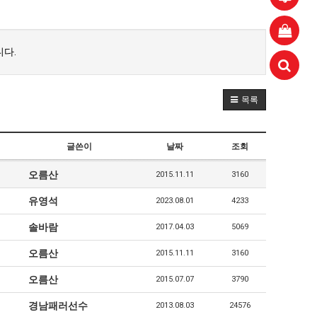
다.
목록
aaaa
11.21
 고려해 선정할 계획이다.
aaaaa
06.24
11.21
불편" 사과
aaaaa
06.13
11.21
글쓴이
날짜
조회
혹시 오프라인 모임이 있나요?
04.14
09.17
오름산
2015.11.11
3160
회원가입 인사드립니다.
04.07
08.20
11.21
유영석
2023.08.01
4233
솔바람
2017.04.03
5069
오름산
2015.11.11
3160
오름산
2015.07.07
3790
경남패러선수
2013.08.03
24576