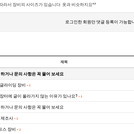
따라서 장비의 사이즈가 있습니다. 옷과 비슷하지요^^
BTS
로그인한 회원만 댓글 등록이 가능합니
부
산
콘
BTS 부산 콘서트 '75분 지연' 성토…하이브 "큰 실망·불편" 사과
서
ddddd
11.21
08.19
트
초기 거래대상은 약 10개 종목으로 시작해 최대 100개까지 확대할 방침이다. 구체적인 거래 대상 ETF는 아직 확정되지 않았지만, 시장 대표성이나 거래량을
11.21
'75
BTS 부산 콘서트 '75분 지연' 성토…하이브 "큰 실망·
11.21
제목
분
요?
가입인사드립니다~
09.17
 하거나 문의 사항은 꼭 물어 보세요
지
좋은시
08.20
연'
aaaaa
글라이딩 장비
+
1
성
장터에 글이 올라가지 않는 이유가 있나요?
+
1
토…
하
 하거나 문의 사항은 꼭 물어 보세요
게시물이 없습니다.
이
 제조사
+
1
브
"큰
프스 장비
+
2