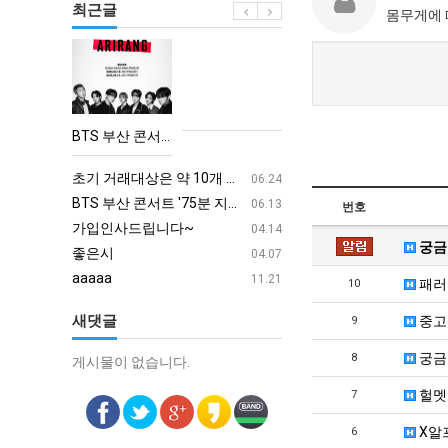
최근글
몸무게에 
BTS
부
산
콘
BTS 부산 콘서트 '75분 지연' 성토…하이브 "큰 실망·불편" 사과
서
aaaa
08.19
트
초기 거래대상은 약 10개 종목으로 시작해 최대 100개까지 확대할 방침이다. 구체적인 거래 대상 ETF는 아직 확정되지 않았지만, 시장 대표성이나 거래량을 고려해 선정할 계획이다.
aaaaa
06.24
'75
BTS 부산 콘서트 '75분 지연' 성토…하이브 "큰 실망·불편" 사과
aaaaa
06.13
번호
분
가입인사드립니다~
혹시 오프라인 모임이 있나
04.14
궁금
지
좋은시
회원가입 인사드립니다.
04.07
연'
aaaaa
11.21
패러
10
성
새댓글
중고
9
토…
하
궁금
8
게시물이 없습니다.
게시물이 없습니다.
이
헐멧
7
브
"큰
X알
6