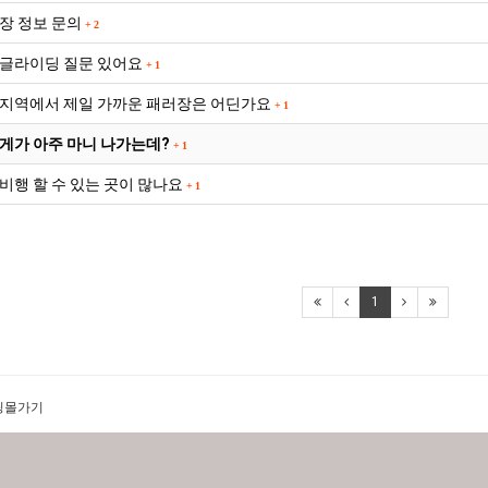
실
장 정보 문의
+
2
망
·
글라이딩 질문 있어요
+
1
불
지역에서 제일 가까운 패러장은 어딘가요
+
1
편"
사
게가 아주 마니 나가는데?
+
1
과
비행 할 수 있는 곳이 많나요
+
1
1
핑몰가기
p@gmail.com
 All Rights Reserved.