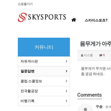
쇼핑몰가기
홈
스카이스포츠?
으
로
몸무게가 아주
커뮤니티
미스홍
1
자유게시판
몸무게가 무거운 사
질문답변
좀 궁금 하네요.
클럽.스쿨정보
전국활공장
Comments
비행기록
꾸숑
20