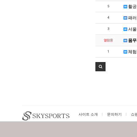
실
활공
5
망
·
패러
4
불
서울
3
편"
사
몸무
열람중
과
체험
1
사이트 소개
문의하기
쇼
스카이스포츠
email :
smlee.g
2013 ~ 2022 ©Copyright Skysports.