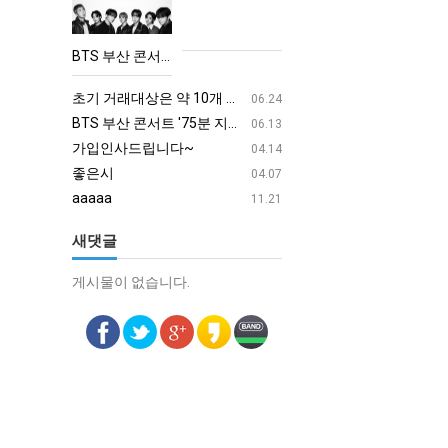
산
콘
BTS 부산 콘서트 '75분 지연' 성토…하이브 "큰 실망·불편" 사과
서
aaaa
08.19
트
초기 거래대상은 약 10개 종목으로 시작해 최대 100개까지 확대할 방침이다. 구체적인 거래 대상 ETF는 아직 확정되지 않았지만, 시장 대표성이나 거래량을 고려해 선정할 계획이다.
aaaaa
06.24
'75
BTS 부산 콘서트 '75분 지연' 성토…하이브 "큰 실망·불편" 사과
aaaaa
06.13
분
가입인사드립니다~
혹시 오프라인 모임이 있나
04.14
지
좋은시
회원가입 인사드립니다.
04.07
연'
aaaaa
11.21
성
새댓글
토…
하
게시물이 없습니다.
게시물이 없습니다.
이
단
브
"큰
실
망
·
불