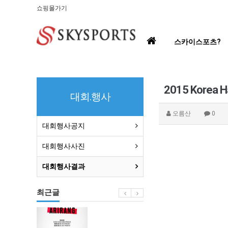
쇼핑몰가기
홈
스카이스포츠?
으
로
2015 Korea Ha
대회.행사
오름산
0
대회행사공지
대회행사사진
대회행사결과
최근글
BTS
부