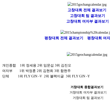
산
고창대회 전체 결과보기
콘
BTS 부산 콘서트 '75분 지연' 성토…하이브 "큰 실망·불편" 사과
고창대회 팀 결과보기
서
ddddd
11.21
08.19
고창대회 여자부 결과보기
트
초기 거래대상은 약 10개 종목으로 시작해 최대 100개까지 확대할 방침이다. 구체적인 거래 대상 ETF는 아직 확정되지 않았지만, 시장 대표성이나 거래량을
11.21
'75
BTS 부산 콘서트 '75분 지연' 성토…하이브 "큰 실망·
11.21
분
요?
가입인사드립니다~
09.17
평창대회 전체 결과보기
평창대회 여자
지
좋은시
08.20
연'
aaaaa
성
토…
개인종합 1위 정세용 2위 임문섭 3위 김진오
하
게시물이 없습니다.
여자부 1위 박정훈 2위 김현희 3위 함현주
이
체 1위 FLY GIN -V 2위 블랙이글 3위 FLY GIN -Y
브
"큰
거창대회 종합결과보기
실
거창대회 여자부 결과보기
망
거창대회 팀 결과보기
·
불