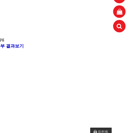
aaaa
11.21
 고려해 선정할 계획이다.
aaaaa
06.24
11.21
불편" 사과
aaaaa
06.13
11.21
혹시 오프라인 모임이 있나요?
04.14
09.17
부 결과보기
회원가입 인사드립니다.
04.07
08.20
11.21
프린트