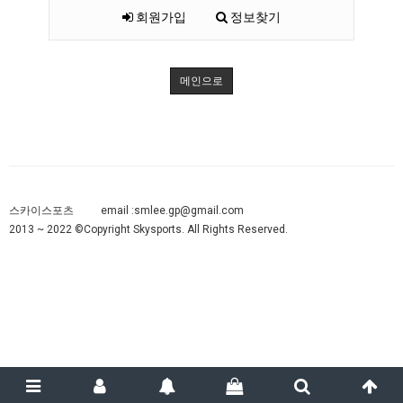
회원가입
정보찾기
메인으로
스카이스포츠
email :
smlee.gp@gmail.com
2013 ~ 2022 ©Copyright Skysports. All Rights Reserved.