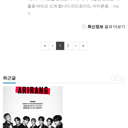
플용 바리오 소개 합니다.안드로이드, 아이폰용 …
더보
기
최신정보
결과 더보기
1
2
최근글
BTS
부
산
콘
서
트