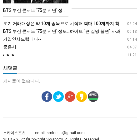
'75
BTS 부산 콘서트 '75분 지연' 성토…하이브 "큰 실망·불편" 사과
분
지
초기 거래대상은 약 10개 종목으로 시작해 최대 100개까지 확대할 방침이다. 구체적인 거래 대상 ETF는 아직 확정되지 않았지만, 시장 대표성이나 거래량을 고려해 선정할 계획이다.
06.24
연'
BTS 부산 콘서트 '75분 지연' 성토…하이브 "큰 실망·불편" 사과
06.13
성
가입인사드립니다~
04.14
토…
좋은시
04.07
하
aaaaa
11.21
이
브
새댓글
"큰
게시물이 없습니다.
실
망
·
불
편"
사
과
스카이스포츠
email :
smlee.gp@gmail.com
2013 ~ 2022 ©Copyright Skysports. All Rights Reserved.