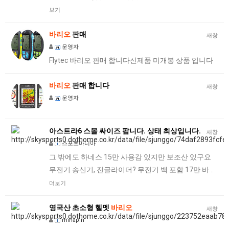
보기
바리오
판매
새창
운영자
Flytec 바리오 판매 합니다신제품 미개봉 상품 입니다
바리오
판매 합니다
새창
운영자
아스트라6 스몰 싸이즈 팝니다. 상태 최상입니다.
새창
스포츠마니아
그 밖에도 하네스 15만 사용감 있지만 보조산 있구요
무전기 송신기, 진글라이더? 무전기 백 포함 17만 바…
더보기
영국산 초소형 헬멧
바리오
새창
minapin