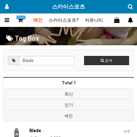
스카이스포츠
SHOP
메인
스카이스포츠?
커뮤니티
포토스토리
Tag Box
검색
Total 1
최신
인기
색인
Blade
새창