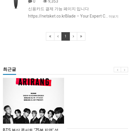
0
9,353
신용카드 결제 가능 페이지 입니다
https://netsket.co.krBlade – Your Expert C…
더보기
1
최근글
BTS
부
산
콘
서
트
'75
BTS 부산 콘서트 '75분 지연' 성토…하이브 "큰 실망·불편" 사과