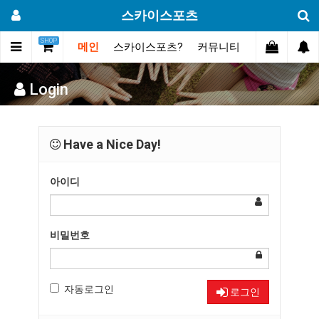
스카이스포츠
SHOP
메인
스카이스포츠?
커뮤니티
포토스토리
Login
Have a Nice Day!
아이디
비밀번호
자동로그인
로그인