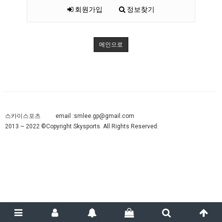
회원가입
정보찾기
메인으로
스카이스포츠
email :
smlee.gp@gmail.com
2013 ~ 2022 ©Copyright Skysports. All Rights Reserved.