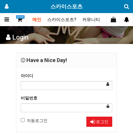
스카이스포츠
SHOP
메인
스카이스포츠?
커뮤니티
포토스토리
Login
Have a Nice Day!
아이디
비밀번호
자동로그인
로그인