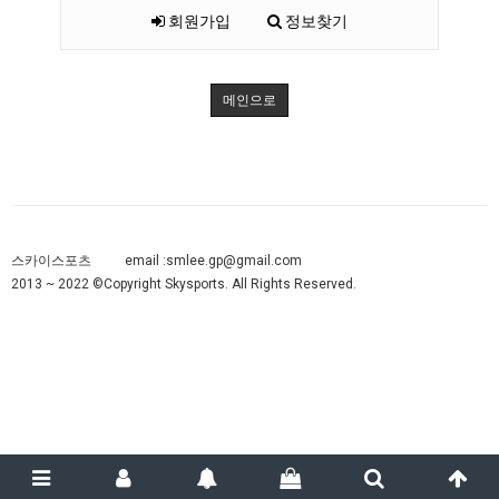
회원가입
정보찾기
메인으로
스카이스포츠
email :
smlee.gp@gmail.com
2013 ~ 2022 ©Copyright Skysports. All Rights Reserved.